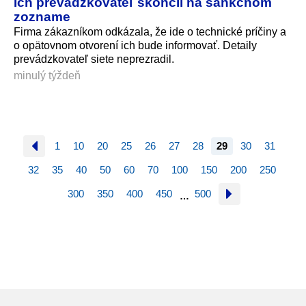
Ich prevádzkovateľ skončil na sankčnom
zozname
Firma zákazníkom odkázala, že ide o technické príčiny a
o opätovnom otvorení ich bude informovať. Detaily
prevádzkovateľ siete neprezradil.
minulý týždeň
1
10
20
25
26
27
28
29
30
31
32
35
40
50
60
70
100
150
200
250
300
350
400
450
500
…