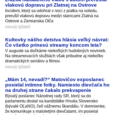
vlakovú dopravu pri Zlatnej na Ostrove
Incident, ktorý sa odohral v noci z piatka na sobotu,
prerušil vlakovú dopravu medzi stanicami Zlatná na
Ostrove a Zemianska Olča
minulý týždeň
Kultovky nášho detstva hlásia veľký návrat:
Čo všetko prinesú streamy koncom leta?
V auguste sa dočkáme niekoľkých hudobných noviniek.
Na streamovacích službách však pribudne aj niekoľko
dramatických seriálov a filmov.
minulý týždeň
„Mám 14, nevadí?“ Matovičov exposlanec
posielal intímne fotky. Namiesto dievčaťa ho
na druhej strane čakalo prekvapenie
Bývalý poslanec Národnej rady SR, ktorý sa do
parlamentu dostal na kandidátke Hnutia Slovensko
(bývalé OĽaNO), čelí vážnemu škandálu. V domnienke,
že komunikuje s maloletými dievčatami, im posielal