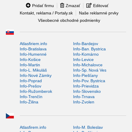
Pridať firmu
Zmazať
Editovať
Kontakt, reklama / Portaly.sk
Naše reklamné prvky
Všeobecné obchodné podmienky
Atlasfiriem.info
Info-Bardejov
Info-Bratislava
Info-Ban. Bystrica
Info-Humenné
Info-Komárno
Info-Košice
Info-Levice
Info-Martin
Info-Michalovce
Info-L. Mikuláš
Info-Sp. Nová Ves
Info-Nové Zámky
Info-Piešťany
Info-Poprad
Info-Pov. Bystrica
Info-Prešov
Info-Prievidza
Info-Ružomberok
Info-Slovensko
Info-Trenčín
Info-Trnava
Info-Žilina
Info-Zvolen
Atlasfirem.info
Info-M. Boleslav