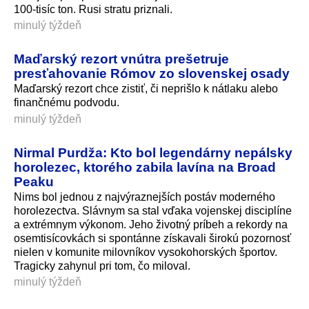
100-tisíc ton. Rusi stratu priznali.
minulý týždeň
Maďarský rezort vnútra prešetruje
presťahovanie Rómov zo slovenskej osady
Maďarský rezort chce zistiť, či neprišlo k nátlaku alebo
finančnému podvodu.
minulý týždeň
Nirmal Purdža: Kto bol legendárny nepálsky
horolezec, ktorého zabila lavína na Broad
Peaku
Nims bol jednou z najvýraznejších postáv moderného
horolezectva. Slávnym sa stal vďaka vojenskej disciplíne
a extrémnym výkonom. Jeho životný príbeh a rekordy na
osemtisícovkách si spontánne získavali širokú pozornosť
nielen v komunite milovníkov vysokohorských športov.
Tragicky zahynul pri tom, čo miloval.
minulý týždeň