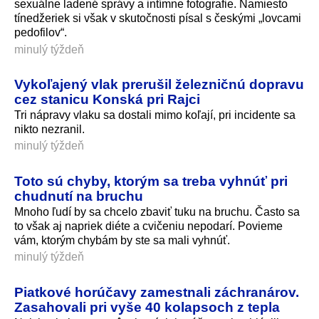
sexuálne ladené správy a intímne fotografie. Namiesto
tínedžeriek si však v skutočnosti písal s českými „lovcami
pedofilov“.
minulý týždeň
Vykoľajený vlak prerušil železničnú dopravu
cez stanicu Konská pri Rajci
Tri nápravy vlaku sa dostali mimo koľají, pri incidente sa
nikto nezranil.
minulý týždeň
Toto sú chyby, ktorým sa treba vyhnúť pri
chudnutí na bruchu
Mnoho ľudí by sa chcelo zbaviť tuku na bruchu. Často sa
to však aj napriek diéte a cvičeniu nepodarí. Povieme
vám, ktorým chybám by ste sa mali vyhnúť.
minulý týždeň
Piatkové horúčavy zamestnali záchranárov.
Zasahovali pri vyše 40 kolapsoch z tepla