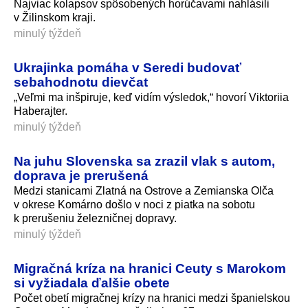
Najviac kolapsov spôsobených horúčavami nahlásili
v Žilinskom kraji.
minulý týždeň
Ukrajinka pomáha v Seredi budovať
sebahodnotu dievčat
„Veľmi ma inšpiruje, keď vidím výsledok,“ hovorí Viktoriia
Haberajter.
minulý týždeň
Na juhu Slovenska sa zrazil vlak s autom,
doprava je prerušená
Medzi stanicami Zlatná na Ostrove a Zemianska Olča
v okrese Komárno došlo v noci z piatka na sobotu
k prerušeniu železničnej dopravy.
minulý týždeň
Migračná kríza na hranici Ceuty s Marokom
si vyžiadala ďalšie obete
Počet obetí migračnej krízy na hranici medzi španielskou