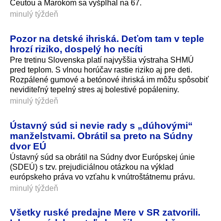
Ceutou a Marokom sa vyšplhal na 67.
minulý týždeň
Pozor na detské ihriská. Deťom tam v teple
hrozí riziko, dospelý ho necíti
Pre tretinu Slovenska platí najvyššia výstraha SHMÚ
pred teplom. S vlnou horúčav rastie riziko aj pre deti.
Rozpálené gumové a betónové ihriská im môžu spôsobiť
neviditeľný tepelný stres aj bolestivé popáleniny.
minulý týždeň
Ústavný súd si nevie rady s „dúhovými“
manželstvami. Obrátil sa preto na Súdny
dvor EÚ
Ústavný súd sa obrátil na Súdny dvor Európskej únie
(SDEÚ) s tzv. prejudiciálnou otázkou na výklad
európskeho práva vo vzťahu k vnútroštátne­mu právu.
minulý týždeň
Všetky ruské predajne Mere v SR zatvorili.