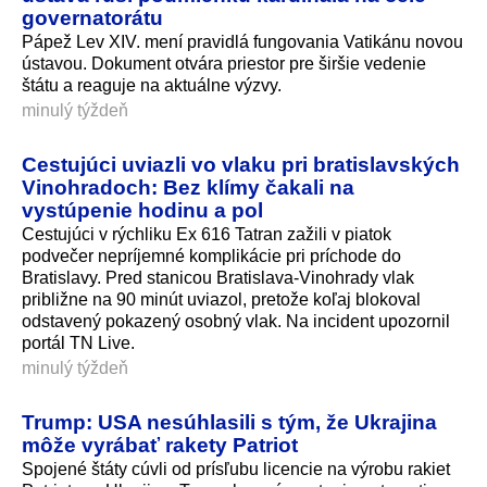
governatorátu
Pápež Lev XIV. mení pravidlá fungovania Vatikánu novou
ústavou. Dokument otvára priestor pre širšie vedenie
štátu a reaguje na aktuálne výzvy.
minulý týždeň
Cestujúci uviazli vo vlaku pri bratislavských
Vinohradoch: Bez klímy čakali na
vystúpenie hodinu a pol
Cestujúci v rýchliku Ex 616 Tatran zažili v piatok
podvečer nepríjemné komplikácie pri príchode do
Bratislavy. Pred stanicou Bratislava-Vinohrady vlak
približne na 90 minút uviazol, pretože koľaj blokoval
odstavený pokazený osobný vlak. Na incident upozornil
portál TN Live.
minulý týždeň
Trump: USA nesúhlasili s tým, že Ukrajina
môže vyrábať rakety Patriot
Spojené štáty cúvli od prísľubu licencie na výrobu rakiet