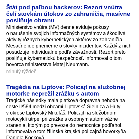
Štát pod paľbou hackerov: Rezort vnútra
čelí stovkám útokov zo zahraničia, masívne
posilňuje obranu
Ministerstvo vnútra (MV) denne eviduje pokusy
o narušenie svojich informačných systémov a škodlivé
aktivity rôznych kybernetických aktérov zo zahraničia.
Mesačne ide priemerne o stovky incidentov. Každý z nich
posudzuje individuálne podľa závažnosti. Rezort preto
posilňuje kybernetickú bezpečnosť. Informoval o tom
hovorca ministerstva Matej Neumann.
minulý týždeň
Tragédia na Liptove: Policajt na služobnej
motorke neprežil zrážku s autom
Tragické následky mala piatková dopravná nehoda na
ceste II/584 medzi obcami Liptovská Sielnica a Huty
v okrese Liptovský Mikuláš. Policajt na služobnom
motocykli utrpel pri zrážke s osobným autom vážne
zranenia, ktorým po prevoze do nemocnice podľahol.
Informovala o tom žilinská krajská policajná hovorkyňa
Daniela Kocková.