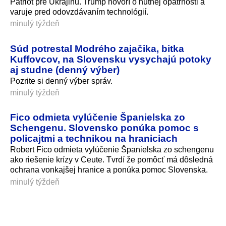
Patriot pre Ukrajinu. Trump hovorí o nutnej opatrnosti a
varuje pred odovzdávaním technológií.
minulý týždeň
Súd potrestal Modrého zajačika, bitka
Kuffovcov, na Slovensku vysychajú potoky
aj studne (denný výber)
Pozrite si denný výber správ.
minulý týždeň
Fico odmieta vylúčenie Španielska zo
Schengenu. Slovensko ponúka pomoc s
policajtmi a technikou na hraniciach
Robert Fico odmieta vylúčenie Španielska zo schengenu
ako riešenie krízy v Ceute. Tvrdí že pomôcť má dôsledná
ochrana vonkajšej hranice a ponúka pomoc Slovenska.
minulý týždeň