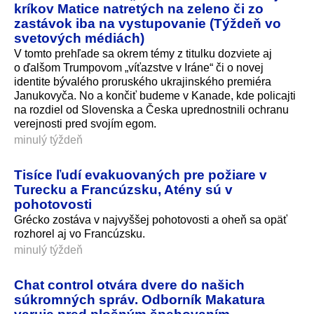
kríkov Matice natretých na zeleno či zo
zastávok iba na vystupovanie (Týždeň vo
svetových médiách)
V tomto prehľade sa okrem témy z titulku dozviete aj
o ďalšom Trumpovom „víťazstve v Iráne“ či o novej
identite bývalého proruského ukrajinského premiéra
Janukovyča. No a končiť budeme v Kanade, kde policajti
na rozdiel od Slovenska a Česka uprednostnili ochranu
verejnosti pred svojím egom.
minulý týždeň
Tisíce ľudí evakuovaných pre požiare v
Turecku a Francúzsku, Atény sú v
pohotovosti
Grécko zostáva v najvyššej pohotovosti a oheň sa opäť
rozhorel aj vo Francúzsku.
minulý týždeň
Chat control otvára dvere do našich
súkromných správ. Odborník Makatura