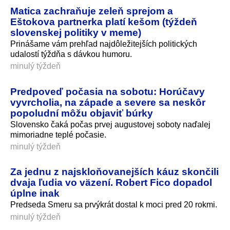
Matica zachraňuje zeleň sprejom a
Eštokova partnerka platí kešom (týždeň
slovenskej politiky v meme)
Prinášame vám prehľad najdôležitejších politických
udalostí týždňa s dávkou humoru.
minulý týždeň
Predpoveď počasia na sobotu: Horúčavy
vyvrcholia, na západe a severe sa neskôr
popoludní môžu objaviť búrky
Slovensko čaká počas prvej augustovej soboty naďalej
mimoriadne teplé počasie.
minulý týždeň
Za jednu z najskloňovanejších káuz skončili
dvaja ľudia vo väzení. Robert Fico dopadol
úplne inak
Predseda Smeru sa prvýkrát dostal k moci pred 20 rokmi.
minulý týždeň