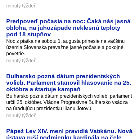
minulý týždeň
Predpoveď počasia na noc: Čaká nás jasná
obloha, na juhozápade neklesnú teploty
pod 18 stupňov
Noc z piatka na sobotu 1. augusta prinesie na väčšinu
územia Slovenska prevažne jasné počasie a pokojné
povetrie.
minulý týždeň
Bulharsko pozná dátum prezidentských
volieb. Parlament stanovil hlasovanie na 25.
októbra a štartuje kampaň
Bulharsko pozná dátum prezidentských volieb, parlament
určil 25. október. Vládne Progresívne Bulharsko vsádza
na úradujúcu prezidentku Ilianu Jotovú.
minulý týždeň
Pápež Lev XIV. mení pravidlá Vatikánu. Nová
ústava ruší podmienku kardinála na čele