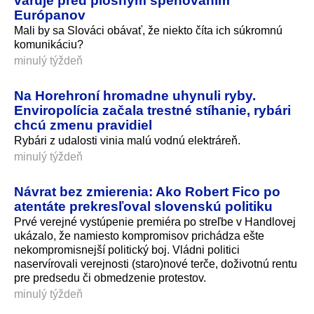
varuje pred plošným špehovaním
Európanov
Mali by sa Slováci obávať, že niekto číta ich súkromnú
komunikáciu?
minulý týždeň
Na Horehroní hromadne uhynuli ryby.
Enviropolícia začala trestné stíhanie, rybári
chcú zmenu pravidiel
Rybári z udalosti vinia malú vodnú elektráreň.
minulý týždeň
Návrat bez zmierenia: Ako Robert Fico po
atentáte prekresľoval slovenskú politiku
Prvé verejné vystúpenie premiéra po streľbe v Handlovej
ukázalo, že namiesto kompromisov prichádza ešte
nekompromisnejší politický boj. Vládni politici
naservírovali verejnosti (staro)nové terče, doživotnú rentu
pre predsedu či obmedzenie protestov.
minulý týždeň