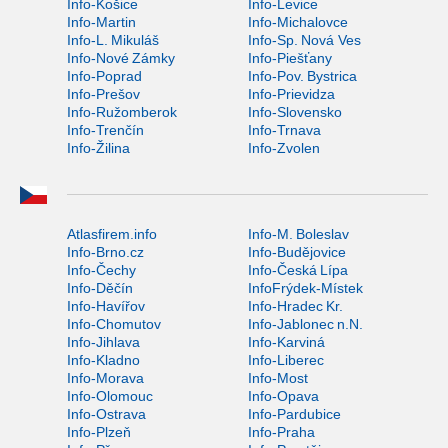
Info-Košice
Info-Levice
Info-Martin
Info-Michalovce
Info-L. Mikuláš
Info-Sp. Nová Ves
Info-Nové Zámky
Info-Piešťany
Info-Poprad
Info-Pov. Bystrica
Info-Prešov
Info-Prievidza
Info-Ružomberok
Info-Slovensko
Info-Trenčín
Info-Trnava
Info-Žilina
Info-Zvolen
Atlasfirem.info
Info-M. Boleslav
Info-Brno.cz
Info-Budějovice
Info-Čechy
Info-Česká Lípa
Info-Děčín
InfoFrýdek-Místek
Info-Havířov
Info-Hradec Kr.
Info-Chomutov
Info-Jablonec n.N.
Info-Jihlava
Info-Karviná
Info-Kladno
Info-Liberec
Info-Morava
Info-Most
Info-Olomouc
Info-Opava
Info-Ostrava
Info-Pardubice
Info-Plzeň
Info-Praha