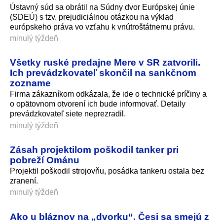
Ústavný súd sa obrátil na Súdny dvor Európskej únie
(SDEÚ) s tzv. prejudiciálnou otázkou na výklad
európskeho práva vo vzťahu k vnútroštátne­mu právu.
minulý týždeň
Všetky ruské predajne Mere v SR zatvorili.
Ich prevádzkovateľ skončil na sankčnom
zozname
Firma zákazníkom odkázala, že ide o technické príčiny a
o opätovnom otvorení ich bude informovať. Detaily
prevádzkovateľ siete neprezradil.
minulý týždeň
Zásah projektilom poškodil tanker pri
pobreží Ománu
Projektil poškodil strojovňu, posádka tankeru ostala bez
zranení.
minulý týždeň
Ako u bláznov na „dvorku“. Česi sa smejú z