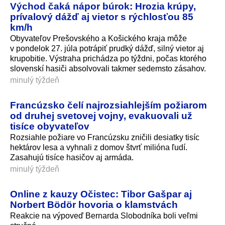
Východ čaká nápor búrok: Hrozia krúpy,
prívalový dážď aj vietor s rýchlosťou 85
km/h
Obyvateľov Prešovského a Košického kraja môže
v pondelok 27. júla potrápiť prudký dážď, silný vietor aj
krupobitie. Výstraha prichádza po týždni, počas ktorého
slovenskí hasiči absolvovali takmer sedemsto zásahov.
minulý týždeň
Francúzsko čelí najrozsiahlejším požiarom
od druhej svetovej vojny, evakuovali už
tisíce obyvateľov
Rozsiahle požiare vo Francúzsku zničili desiatky tisíc
hektárov lesa a vyhnali z domov štvrť milióna ľudí.
Zasahujú tisíce hasičov aj armáda.
minulý týždeň
Online z kauzy Očistec: Tibor Gašpar aj
Norbert Bödör hovoria o klamstvách
Reakcie na výpoveď Bernarda Slobodníka boli veľmi