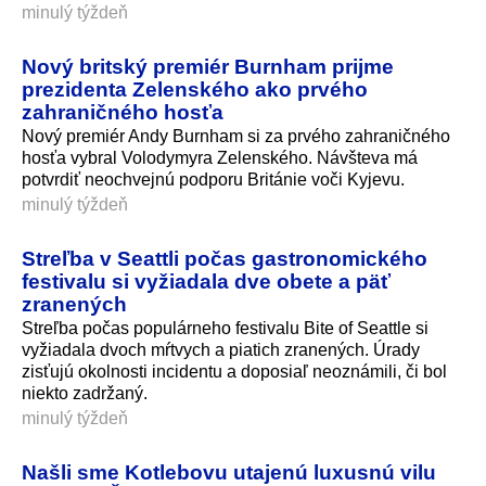
minulý týždeň
Nový britský premiér Burnham prijme
prezidenta Zelenského ako prvého
zahraničného hosťa
Nový premiér Andy Burnham si za prvého zahraničného
hosťa vybral Volodymyra Zelenského. Návšteva má
potvrdiť neochvejnú podporu Británie voči Kyjevu.
minulý týždeň
Streľba v Seattli počas gastronomického
festivalu si vyžiadala dve obete a päť
zranených
Streľba počas populárneho festivalu Bite of Seattle si
vyžiadala dvoch mŕtvych a piatich zranených. Úrady
zisťujú okolnosti incidentu a doposiaľ neoznámili, či bol
niekto zadržaný.
minulý týždeň
Našli sme Kotlebovu utajenú luxusnú vilu