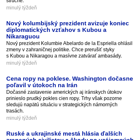
stručné.
minulý týždeň
Nový kolumbijský prezident avizuje koniec
diplomatických vzťahov s Kubou a
Nikaraguou
Nový prezident Kolumbie Abelardo de la Espriella ohlásil
zmeny v zahraničnej politike. Chce prerušiť styky
s Kubou a Nikaragou a masívne zatvárať ambasády.
minulý týždeň
Cena ropy na poklese. Washington dočasne
poľavil v útokoch na Irán
Dočasné zastavenie amerických aj iránskych útokov
prinieslo prudký pokles cien ropy. Trhy však pozorne
sledujú napätú situáciu v strategických námorných
trasách.
minulý týždeň
Ruské a ukrajinské mestá hlásia ďalších
zranených civilistov a škody po vzájomných