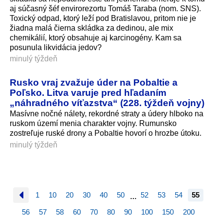
aj súčasný šéf envirorezortu Tomáš Taraba (nom. SNS).
Toxický odpad, ktorý leží pod Bratislavou, pritom nie je
žiadna malá čierna skládka za dedinou, ale mix
chemikálií, ktorý obsahuje aj karcinogény. Kam sa
posunula likvidácia jedov?
minulý týždeň
Rusko vraj zvažuje úder na Pobaltie a
Poľsko. Litva varuje pred hľadaním
„náhradného víťazstva“ (228. týždeň vojny)
Masívne nočné nálety, rekordné straty a údery hlboko na
ruskom území menia charakter vojny. Rumunsko
zostreľuje ruské drony a Pobaltie hovorí o hrozbe útoku.
minulý týždeň
1
10
20
30
40
50
52
53
54
55
…
56
57
58
60
70
80
90
100
150
200