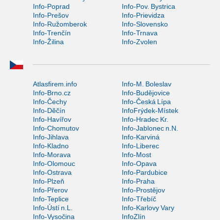
Info-Poprad
Info-Pov. Bystrica
Info-Prešov
Info-Prievidza
Info-Ružomberok
Info-Slovensko
Info-Trenčín
Info-Trnava
Info-Žilina
Info-Zvolen
Atlasfirem.info
Info-M. Boleslav
Info-Brno.cz
Info-Budějovice
Info-Čechy
Info-Česká Lípa
Info-Děčín
InfoFrýdek-Místek
Info-Havířov
Info-Hradec Kr.
Info-Chomutov
Info-Jablonec n.N.
Info-Jihlava
Info-Karviná
Info-Kladno
Info-Liberec
Info-Morava
Info-Most
Info-Olomouc
Info-Opava
Info-Ostrava
Info-Pardubice
Info-Plzeň
Info-Praha
Info-Přerov
Info-Prostějov
Info-Teplice
Info-Třebíč
Info-Ústí n.L.
Info-Karlovy Vary
Info-Vysočina
InfoZlín