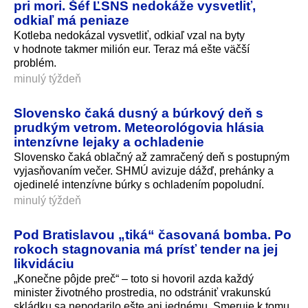
pri mori. Šéf ĽSNS nedokáže vysvetliť,
odkiaľ má peniaze
Kotleba nedokázal vysvetliť, odkiaľ vzal na byty
v hodnote takmer milión eur. Teraz má ešte väčší
problém.
minulý týždeň
Slovensko čaká dusný a búrkový deň s
prudkým vetrom. Meteorológovia hlásia
intenzívne lejaky a ochladenie
Slovensko čaká oblačný až zamračený deň s postupným
vyjasňovaním večer. SHMÚ avizuje dážď, prehánky a
ojedinelé intenzívne búrky s ochladením popoludní.
minulý týždeň
Pod Bratislavou „tiká“ časovaná bomba. Po
rokoch stagnovania má prísť tender na jej
likvidáciu
„Konečne pôjde preč“ – toto si hovoril azda každý
minister životného prostredia, no odstrániť vrakunskú
skládku sa nepodarilo ešte ani jednému. Smeruje k tomu