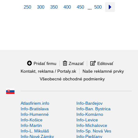
250
300
350
400
450
500
…
Pridať firmu
Zmazať
Editovať
Kontakt, reklama / Portaly.sk
Naše reklamné prvky
Všeobecné obchodné podmienky
Atlasfiriem.info
Info-Bardejov
Info-Bratislava
Info-Ban. Bystrica
Info-Humenné
Info-Komárno
Info-Košice
Info-Levice
Info-Martin
Info-Michalovce
Info-L. Mikuláš
Info-Sp. Nová Ves
Info-Nové Zámky
Info-Piešťany