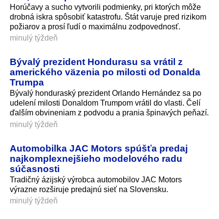
Horúčavy a sucho vytvorili podmienky, pri ktorých môže
drobná iskra spôsobiť katastrofu. Štát varuje pred rizikom
požiarov a prosí ľudí o maximálnu zodpovednosť.
minulý týždeň
Bývalý prezident Hondurasu sa vrátil z
amerického väzenia po milosti od Donalda
Trumpa
Bývalý honduraský prezident Orlando Hernández sa po
udelení milosti Donaldom Trumpom vrátil do vlasti. Čelí
ďalším obvineniam z podvodu a prania špinavých peňazí.
minulý týždeň
Automobilka JAC Motors spúšťa predaj
najkomplexnejšieho modelového radu
súčasnosti
Tradičný ázijský výrobca automobilov JAC Motors
výrazne rozširuje predajnú sieť na Slovensku.
minulý týždeň