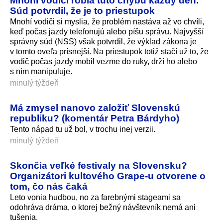
Mnohí vodiči robia túto chybu každý deň.
Súd potvrdil, že je to priestupok
Mnohí vodiči si myslia, že problém nastáva až vo chvíli,
keď počas jazdy telefonujú alebo píšu správu. Najvyšší
správny súd (NSS) však potvrdil, že výklad zákona je
v tomto oveľa prísnejší. Na priestupok totiž stačí už to, že
vodič počas jazdy mobil vezme do ruky, drží ho alebo
s ním manipuluje.
minulý týždeň
Má zmysel nanovo založiť Slovenskú
republiku? (komentár Petra Bárdyho)
Tento nápad tu už bol, v trochu inej verzii.
minulý týždeň
Skončia veľké festivaly na Slovensku?
Organizátori kultového Grape-u otvorene o
tom, čo nás čaká
Leto vonia hudbou, no za farebnými stageami sa
odohráva dráma, o ktorej bežný návštevník nemá ani
tušenia.