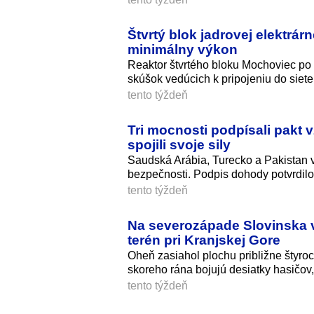
Štvrtý blok jadrovej elektrár
minimálny výkon
Reaktor štvrtého bloku Mochoviec po p
skúšok vedúcich k pripojeniu do siete
tento týždeň
Tri mocnosti podpísali pakt 
spojili svoje sily
Saudská Arábia, Turecko a Pakistan v
bezpečnosti. Podpis dohody potvrdilo
tento týždeň
Na severozápade Slovinska vy
terén pri Kranjskej Gore
Oheň zasiahol plochu približne štyro
skoreho rána bojujú desiatky hasičov, 
tento týždeň