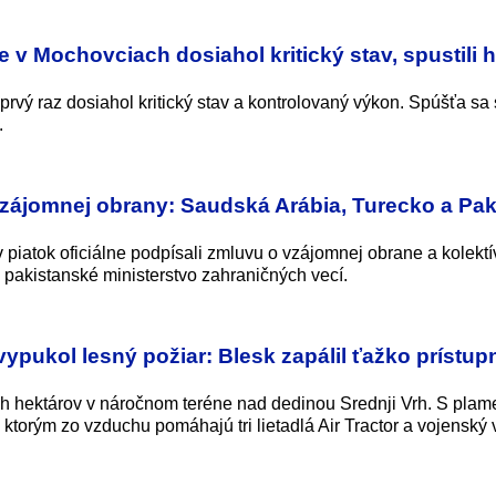
ne v Mochovciach dosiahol kritický stav, spustili 
rvý raz dosiahol kritický stav a kontrolovaný výkon. Spúšťa sa 
.
vzájomnej obrany: Saudská Arábia, Turecko a Pak
 piatok oficiálne podpísali zmluvu o vzájomnej obrane a kolektí
 pakistanské ministerstvo zahraničných vecí.
pukol lesný požiar: Blesk zapálil ťažko prístup
ch hektárov v náročnom teréne nad dedinou Srednji Vrh. S pla
ktorým zo vzduchu pomáhajú tri lietadlá Air Tractor a vojenský v