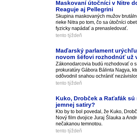
Maskovaní útočníci v Nitre dob
Reaguje aj Pellegrini
Skupina maskovaných mužov brutálne n
rieke Nitra po tom, čo sa útočníci obe
fyzicky napádať a prenasledovať.
tento týždeň
Maďarský parlament urýchľu
novom šéfovi rozhodnúť už 
Zákonodarcovia budú rozhodovať o s
prokuratúry Gábora Bálinta Nagya, kto
odôvodnil snahou ochrániť nezávislosť
tento týždeň
Kuko, Drobček a Raťafák sú 
jemnej satiry?
Kto by to bol povedal, že Kuko, Drobč
Nový film dvojice Juraj Šlauka a And
nečakanou temnotou.
tento týždeň