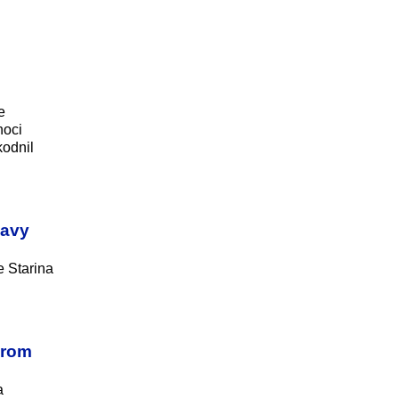
e
noci
kodnil
čavy
e Starina
drom
a