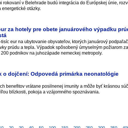
 rokovaní v Belehrade budú integrácia do Európskej únie, rozv
 energetické otázky.
n eur za hotely pre obete januárového výpadku prú
stá
-tisíc eur na ubytovanie obyvateľov, ktorých januárový podpaľa
odávky prúdu a tepla. Výpadok spôsobený úmyselným požiarom za
 2 200 podnikov na juhozápade nemeckej metropoly.
ok o dojčení: Odpovedá primárka neonatológie
ch benefitov vrátane posilnenej imunity a môže byť krásnou sú
víľou blízkosti, pokoja a vzájomného spoznávania.
10
20
30
40
50
100
150
200
250
300
350
40