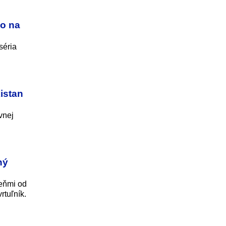
ho na
séria
istan
vnej
ný
meňmi od
rtuľník.