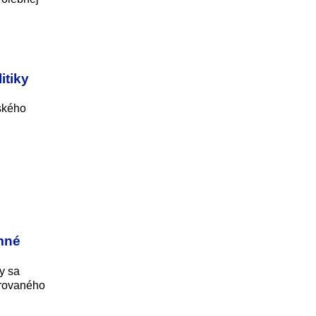
itiky
nského
mné
y sa
orovaného