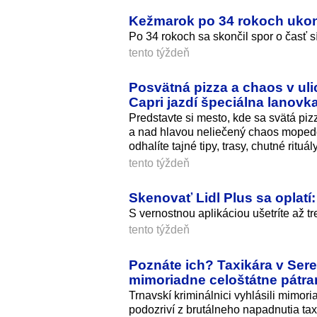
Kežmarok po 34 rokoch ukonč
Po 34 rokoch sa skončil spor o časť
tento týždeň
Posvätná pizza a chaos v uli
Capri jazdí špeciálna lanovk
Predstavte si mesto, kde sa svätá p
a nad hlavou neliečený chaos mopedov
odhalíte tajné tipy, trasy, chutné rituá
tento týždeň
Skenovať Lidl Plus sa oplatí
S vernostnou aplikáciou ušetríte až tr
tento týždeň
Poznáte ich? Taxikára v Sere
mimoriadne celoštátne pátra
Trnavskí kriminálnici vyhlásili mimor
podozriví z brutálneho napadnutia tax