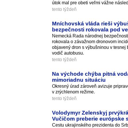
útok mal pre obeti veľmi vážne násled
tento týždeň
Mníchovská vláda rieši výbu
bezpečnosti rokovala pod ve
Nemecká Rada národnej bezpečnosti 
rokovala o závažnom dronovom incident
objavený dron s výbušninou v tesnej b
vodič autobusu.
tento týždeň
Na východe chýba pitná voda
mimoriadnu situáciu
Okresný úrad zároveň avizuje priprav
v zrýchlenom režime.
tento týždeň
Volodymyr Zelenskyj prvýkrá
Vučičom preberie európske s
Cestu ukrajinského prezidenta do Srbs