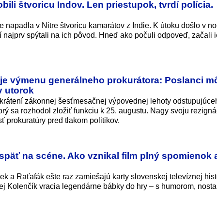
ili štvoricu Indov. Len priestupok, tvrdí polícia.
apadla v Nitre štvoricu kamarátov z Indie. K útoku došlo v noc
tí najprv spýtali na ich pôvod. Hneď ako počuli odpoveď, začali 
je výmenu generálneho prokurátora: Poslanci m
v utorok
krátení zákonnej šesťmesačnej výpovednej lehoty odstupujúce
rý sa rozhodol zložiť funkciu k 25. augustu. Nagy svoju rezigná
 prokuratúry pred tlakom politikov.
späť na scéne. Ako vznikal film plný spomienok 
ek a Raťafák ešte raz zamiešajú karty slovenskej televíznej hist
rej Kolenčík vracia legendárne bábky do hry – s humorom, nosta