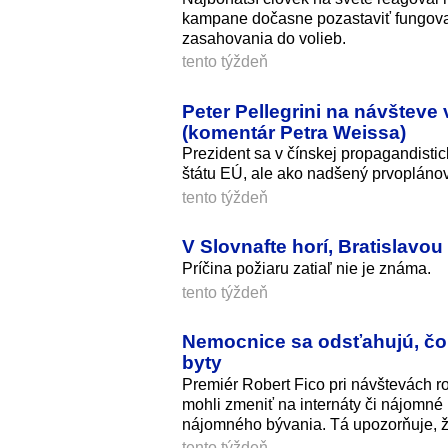
kampane dočasne pozastaviť fungovan
zasahovania do volieb.
tento týždeň
Peter Pellegrini na návšteve 
(komentár Petra Weissa)
Prezident sa v čínskej propagandistic
štátu EÚ, ale ako nadšený prvoplánov
tento týždeň
V Slovnafte horí, Bratislavou
Príčina požiaru zatiaľ nie je známa.
tento týždeň
Nemocnice sa odsťahujú, čo
byty
Premiér Robert Fico pri návštevách r
mohli zmeniť na internáty či nájomn
nájomného bývania. Tá upozorňuje, že
tento týždeň