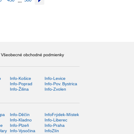
…
Všeobecné obchodné podmienky
o
Info-Košice
Info-Levice
y
Info-Poprad
Info-Pov. Bystrica
Info-Žilina
Info-Zvolen
ípa
Info-Děčín
InfoFrýdek-Místek
Info-Kladno
Info-Liberec
ce
Info-Plzeň
Info-Praha
Vary
Info-Vysočina
InfoZlín