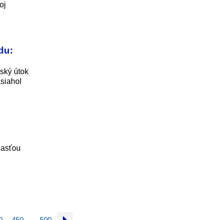
oj
du:
čský útok
siahol
časťou
0
450
500