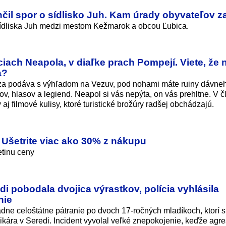
il spor o sídlisko Juh. Kam úrady obyvateľov za
 sídliska Juh medzi mestom Kežmarok a obcou Ľubica.
ciach Neapola, v diaľke prach Pompejí. Viete, že 
a?
izza podáva s výhľadom na Vezuv, pod nohami máte ruiny dávne
, hlasov a legiend. Neapol si vás nepýta, on vás prehltne. V č
ly aj filmové kulisy, ktoré turistické brožúry radšej obchádzajú.
: Ušetrite viac ako 30% z nákupu
etinu ceny
di pobodala dvojica výrastkov, polícia vyhlásila
nie
iadne celoštátne pátranie po dvoch 17-ročných mladíkoch, ktorí 
ikára v Seredi. Incident vyvolal veľké znepokojenie, keďže agr