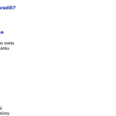
radili?
na
ho sveta
lánku
sú
esívny