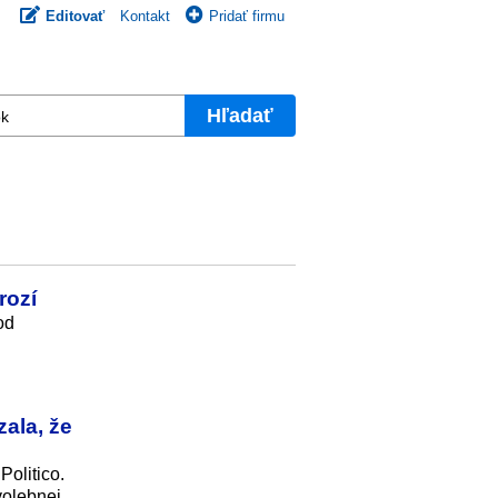
Editovať
Kontakt
Pridať firmu
Hľadať
rozí
od
ala, že
Politico.
volebnej