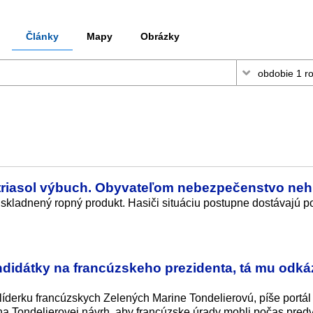
Články
Mapy
Obrázky
 otriasol výbuch. Obyvateľom nebezpečenstvo neh
í uskladnený ropný produkt. Hasiči situáciu postupne dostávajú p
didátky na francúzskeho prezidenta, tá mu odkáz
 líderku francúzskych Zelených Marine Tondelierovú, píše portál 
na Tondelierovej návrh, aby francúzske úrady mohli počas pred