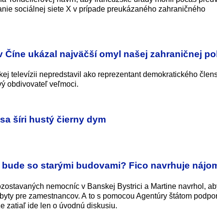
ie sociálnej siete X v prípade preukázaného zahraničného
v Číne ukázal najväčší omyl našej zahraničnej pol
kej televízii nepredstavil ako reprezentant demokratického čle
ý obdivovateľ veľmoci.
 sa šíri hustý čierny dym
 bude so starými budovami? Fico navrhuje nájo
ozostavaných nemocníc v Banskej Bystrici a Martine navrhol, ab
é byty pre zamestnancov. A to s pomocou Agentúry štátom podp
 zatiaľ ide len o úvodnú diskusiu.