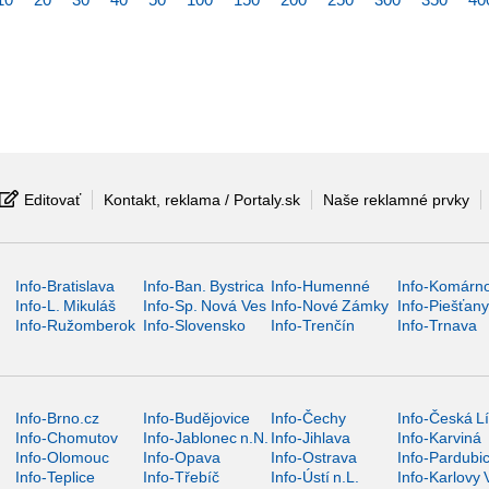
Editovať
Kontakt, reklama / Portaly.sk
Naše reklamné prvky
Info-Bratislava
Info-Ban. Bystrica
Info-Humenné
Info-Komárn
Info-L. Mikuláš
Info-Sp. Nová Ves
Info-Nové Zámky
Info-Piešťan
Info-Ružomberok
Info-Slovensko
Info-Trenčín
Info-Trnava
Info-Brno.cz
Info-Budějovice
Info-Čechy
Info-Česká L
Info-Chomutov
Info-Jablonec n.N.
Info-Jihlava
Info-Karviná
Info-Olomouc
Info-Opava
Info-Ostrava
Info-Pardubi
Info-Teplice
Info-Třebíč
Info-Ústí n.L.
Info-Karlovy 