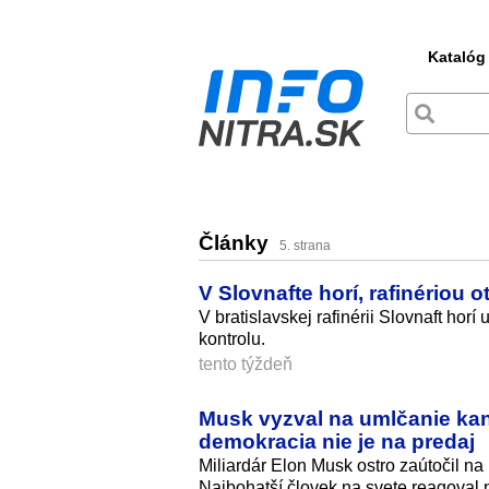
Katalóg
Články
5. strana
V Slovnafte horí, rafinériou
V bratislavskej rafinérii Slovnaft hor
kontrolu.
tento týždeň
Musk vyzval na umlčanie kan
demokracia nie je na predaj
Miliardár Elon Musk ostro zaútočil na
Najbohatší človek na svete reagoval 