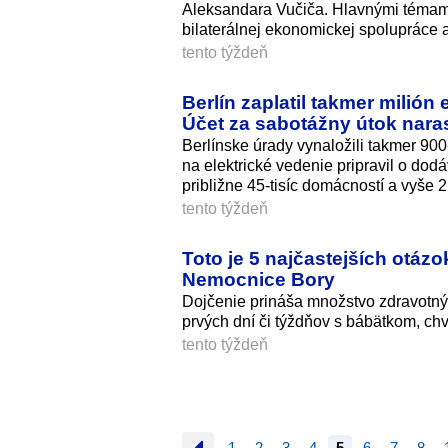
Aleksandara Vučiča. Hlavnými témami
bilaterálnej ekonomickej spolupráce a
tento týždeň
Berlín zaplatil takmer milió
Účet za sabotážny útok nara
Berlínske úrady vynaložili takmer 900
na elektrické vedenie pripravil o d
približne 45-tisíc domácností a vyše
tento týždeň
Toto je 5 najčastejších otáz
Nemocnice Bory
Dojčenie prináša množstvo zdravotný
prvých dní či týždňov s bábätkom, ch
tento týždeň
1
2
3
4
5
6
7
8