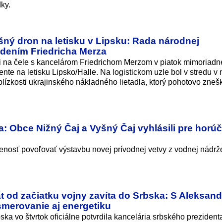
ky.
šný dron na letisku v Lipsku: Rada národnej
dením Friedricha Merza
na čele s kancelárom Friedrichom Merzom v piatok mimoriadn
e na letisku Lipsko/Halle. Na logistickom uzle bol v stredu v 
lízkosti ukrajinského nákladného lietadla, ktorý pohotovo zneš
: Obce Nižný Čaj a Vyšný Čaj vyhlásili pre horú
enosť povoľovať výstavbu novej prívodnej vetvy z vodnej nádrž
t od začiatku vojny zavíta do Srbska: S Aleksan
merovanie aj energetiku
ka vo štvrtok oficiálne potvrdila kancelária srbského prezident