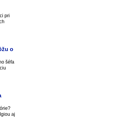
i pri
ich
ôžu o
ho šéfa
ciu
a
órie?
lgiou aj