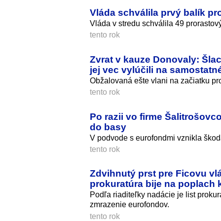
Vláda schválila prvý balík pr
Vláda v stredu schválila 49 prorasto
tento rok
Zvrat v kauze Donovaly: Šla
jej vec vylúčili na samostat
Obžalovaná ešte vlani na začiatku pr
tento rok
Po razii vo firme Šalitrošovc
do basy
V podvode s eurofondmi vznikla škoda 
tento rok
Zdvihnutý prst pre Ficovu v
prokuratúra bije na poplach
Podľa riaditeľky nadácie je list prok
zmrazenie eurofondov.
tento rok