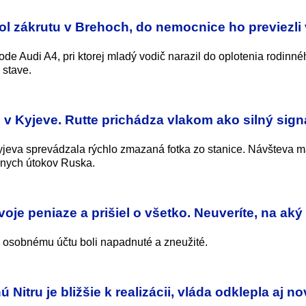
ol zákrutu v Brehoch, do nemocnice ho previezli
de Audi A4, pri ktorej mladý vodič narazil do oplotenia rodinn
 stave.
v Kyjeve. Rutte prichádza vlakom ako silný sign
eva sprevádzala rýchlo zmazaná fotka zo stanice. Návšteva m
vnych útokov Ruska.
je peniaze a prišiel o všetko. Neuveríte, na aký 
ho osobnému účtu boli napadnuté a zneužité.
Nitru je bližšie k realizácii, vláda odklepla aj n