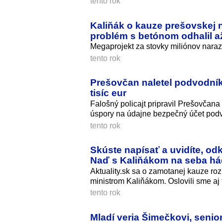
tento rok
Kaliňák o kauze prešovskej 
problém s betónom odhalil 
Megaprojekt za stovky miliónov narazi
tento rok
Prešovčan naletel podvodníko
tisíc eur
Falošný policajt pripravil Prešovčana 
úspory na údajne bezpečný účet pod
tento rok
Skúste napísať a uvidíte, od
Naď s Kaliňákom na seba há
Aktuality.sk sa o zamotanej kauze r
ministrom Kaliňákom. Oslovili sme aj
tento rok
Mladí veria Šimečkovi, senio