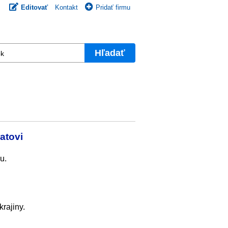
Editovať
Kontakt
Pridať firmu
Hľadať
atovi
u.
rajiny.