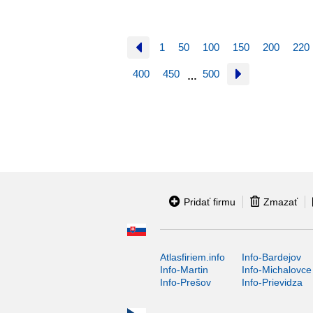
1
50
100
150
200
220
400
450
500
…
Pridať firmu
Zmazať
Atlasfiriem.info
Info-Bardejov
Info-Martin
Info-Michalovce
Info-Prešov
Info-Prievidza