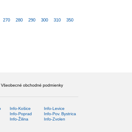
270
280
290
300
310
350
Všeobecné obchodné podmienky
o
Info-Košice
Info-Levice
y
Info-Poprad
Info-Pov. Bystrica
Info-Žilina
Info-Zvolen