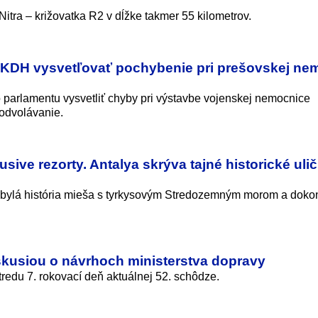
tra – križovatka R2 v dĺžke takmer 55 kilometrov.
 KDH vysvetľovať pochybenie pri prešovskej ne
o parlamentu vysvetliť chyby pri výstavbe vojenskej nemocnice
 odvolávanie.
usive rezorty. Antalya skrýva tajné historické uli
arobylá história mieša s tyrkysovým Stredozemným morom a dok
iskusiou o návrhoch ministerstva dopravy
redu 7. rokovací deň aktuálnej 52. schôdze.