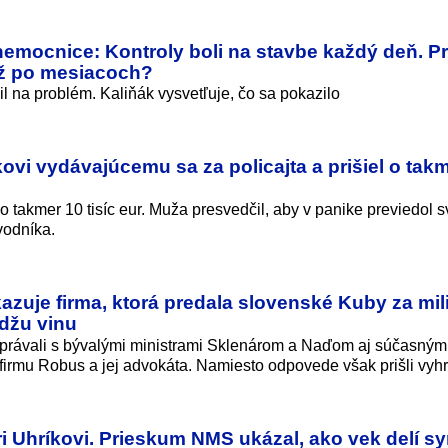
nemocnice: Kontroly boli na stavbe každý deň. P
až po mesiacoch?
l na problém. Kaliňák vysvetľuje, čo sa pokazilo
vi vydávajúcemu sa za policajta a prišiel o takm
o takmer 10 tisíc eur. Muža presvedčil, aby v panike previedol s
vodníka.
kazuje firma, ktorá predala slovenské Kuby za mil
džu vinu
ozprávali s bývalými ministrami Sklenárom a Naďom aj súčasným
 firmu Robus a jej advokáta. Namiesto odpovede však prišli vyhr
ri Uhríkovi. Prieskum NMS ukázal, ako vek delí s