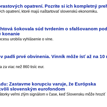
orastových opatrení. Pozrite si ich kompletný pre
vých opatrení, ktoré majú naštartovať slovenskú ekonomiku.
chtová šokovala súd tvrdením o sfalšovanom pod
né konanie
ocesu urobila vyhlásenie o vine.
ov padli prvé obvinenia. Vinník môže ísť až na 10
za viac než 860 tisíc eur.
ládu: Zastavme korupciu varuje, že Európska
 kvôli slovenským eurofondom
urátorky veľmi zlým signálom v čase, keď Slovensku môže hroziť