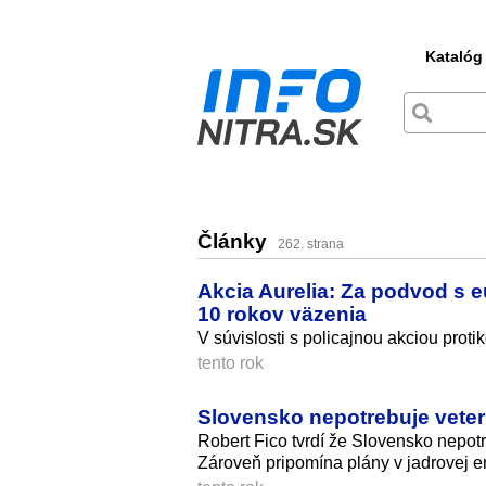
Katalóg
Články
262. strana
Akcia Aurelia: Za podvod s e
10 rokov väzenia
V súvislosti s policajnou akciou prot
tento rok
Slovensko nepotrebuje vetern
Robert Fico tvrdí že Slovensko nepot
Zároveň pripomína plány v jadrovej e