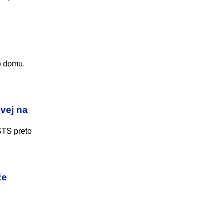
ho domu.
vej na
ŠTS preto
že