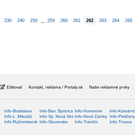
230
240
250
259
260
261
262
263
264
265
…
Editovať
Kontakt, reklama / Portaly.sk
Naše reklamné prvky
Info-Bratislava
Info-Ban. Bystrica
Info-Humenné
Info-Komárn
Info-L. Mikuláš
Info-Sp. Nová Ves
Info-Nové Zámky
Info-Piešťan
Info-Ružomberok
Info-Slovensko
Info-Trenčín
Info-Trnava