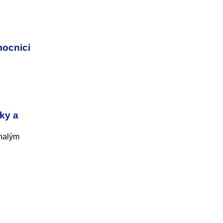
mocnici
čky a
onalým