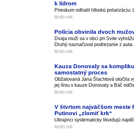
k lídrom
Prieskum odhalil hlbokú polarizáciu: 
tento rok
Polícia obvinila dvoch mužo
Dvaja muži sa v obci pri Svite vyhráž
Druhý naznačoval podrezanie z auta.
tento rok
Kauza Donovaly sa komplikuj
samostatný proces
Obžalovaná Jana Šlachtová otočila v
jej líniu v kauze Donovaly a Báč odčle
tento rok
V štvrtom najväčšom meste R
Putinovi „zlomiť krk“
Ukrajinci systematicky likvidujú najdôl
tento rok