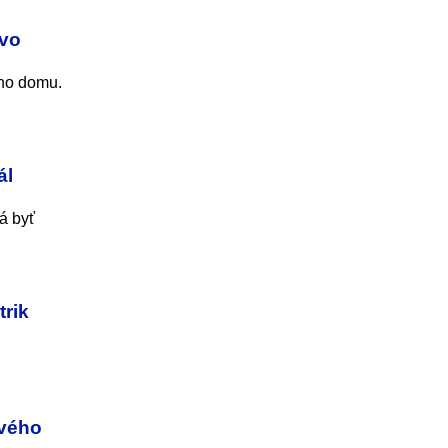
 vo
ého domu.
ál
á byť
trik
ového