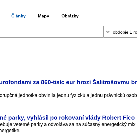
Články
Mapy
Obrázky
urofondami za 860-tisíc eur hrozí Šalitrošovmu br
ikorupčná jednotka obvinila jednu fyzickú a jednu právnickú osob
é parky, vyhlásil po rokovaní vlády Robert Fico
rebuje veterné parky a odvoláva sa na súčasný energetický mix k
nergetike.