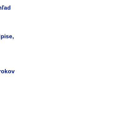
hľad
pise,
 rokov