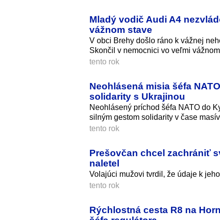
Mladý vodič Audi A4 nezvlád
vážnom stave
V obci Brehy došlo ráno k vážnej neho
Skončil v nemocnici vo veľmi vážnom
tento rok
Neohlásená misia šéfa NATO 
solidarity s Ukrajinou
Neohlásený príchod šéfa NATO do Kyj
silným gestom solidarity v čase masí
tento rok
Prešovčan chcel zachrániť svo
naletel
Volajúci mužovi tvrdil, že údaje k je
tento rok
Rýchlostná cesta R8 na Hornú 