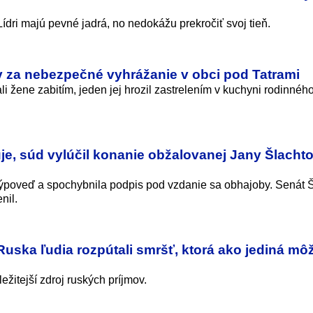
Lídri majú pevné jadrá, no nedokážu prekročiť svoj tieň.
v za nebezpečné vyhrážanie v obci pod Tatrami
ali žene zabitím, jeden jej hrozil zastrelením v kuchyni rodinné
e, súd vylúčil konanie obžalovanej Jany Šlachto
ýpoveď a spochybnila podpis pod vzdanie sa obhajoby. Senát 
nil.
uska ľudia rozpútali smršť, ktorá ako jediná mô
ežitejší zdroj ruských príjmov.