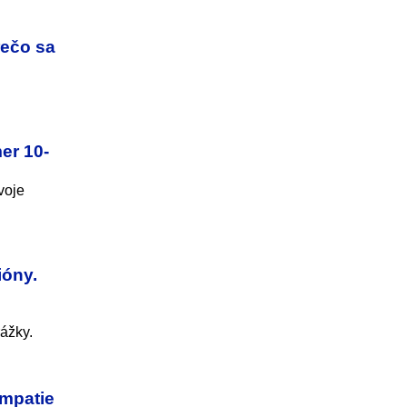
rečo sa
er 10-
voje
ióny.
ážky.
ympatie