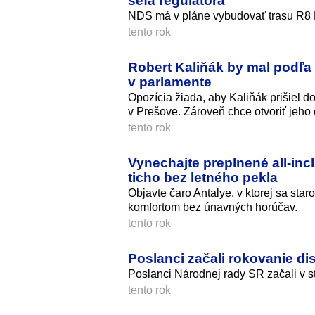
šéfa regulátora
NDS má v pláne vybudovať trasu R8 Ni
tento rok
Robert Kaliňák by mal podľa
v parlamente
Opozícia žiada, aby Kaliňák prišiel d
v Prešove. Zároveň chce otvoriť jeho
tento rok
Vynechajte preplnené all-incl
ticho bez letného pekla
Objavte čaro Antalye, v ktorej sa st
komfortom bez únavných horúčav.
tento rok
Poslanci začali rokovanie d
Poslanci Národnej rady SR začali v st
tento rok