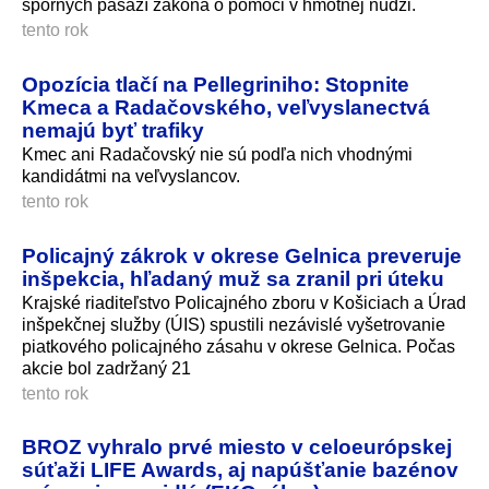
sporných pasáží zákona o pomoci v hmotnej núdzi.
tento rok
Opozícia tlačí na Pellegriniho: Stopnite
Kmeca a Radačovského, veľvyslanectvá
nemajú byť trafiky
Kmec ani Radačovský nie sú podľa nich vhodnými
kandidátmi na veľvyslancov.
tento rok
Policajný zákrok v okrese Gelnica preveruje
inšpekcia, hľadaný muž sa zranil pri úteku
Krajské riaditeľstvo Policajného zboru v Košiciach a Úrad
inšpekčnej služby (ÚIS) spustili nezávislé vyšetrovanie
piatkového policajného zásahu v okrese Gelnica. Počas
akcie bol zadržaný 21
tento rok
BROZ vyhralo prvé miesto v celoeurópskej
súťaži LIFE Awards, aj napúšťanie bazénov