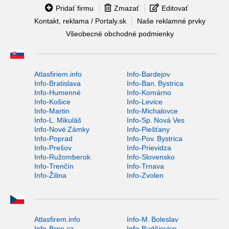
Pridať firmu
Zmazať
Editovať
Kontakt, reklama / Portaly.sk
Naše reklamné prvky
Všeobecné obchodné podmienky
Atlasfiriem.info
Info-Bardejov
Info-Bratislava
Info-Ban. Bystrica
Info-Humenné
Info-Komárno
Info-Košice
Info-Levice
Info-Martin
Info-Michalovce
Info-L. Mikuláš
Info-Sp. Nová Ves
Info-Nové Zámky
Info-Piešťany
Info-Poprad
Info-Pov. Bystrica
Info-Prešov
Info-Prievidza
Info-Ružomberok
Info-Slovensko
Info-Trenčín
Info-Trnava
Info-Žilina
Info-Zvolen
Atlasfirem.info
Info-M. Boleslav
Info-Brno.cz
Info-Budějovice