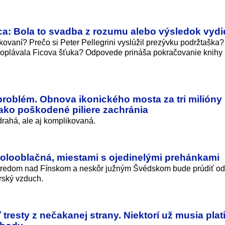
ica: Bola to svadba z rozumu alebo výsledok vydi
kovaní? Prečo si Peter Pellegrini vyslúžil prezývku podržtaška
doplávala Ficova šťuka? Odpovede prináša pokračovanie knihy 
problém. Obnova ikonického mosta za tri milióny
 ako poškodené piliere zachránia
rahá, ale aj komplikovaná.
olooblačná, miestami s ojedinelými prehánkami
so stredom nad Fínskom a neskôr južným Švédskom bude prúdiť o
rský vzduch.
tresty z nečakanej strany. Niektorí už musia plati