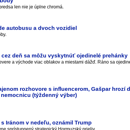
é body
redsa len nie je úplne chromá.
e autobusu a dvoch vozidiel
oby.
, cez deň sa môžu vyskytnúť ojedinelé prehánky
evere a východe viac oblakov a miestami dážď. Ráno sa ojedin
jenom rozhovore s influencerom, Gašpar hrozí ď
 nemocnicu (týždenný výber)
 s Iránom v nedeľu, oznámil Trump
e sprístupnený strategický Hormuzský prieliv.