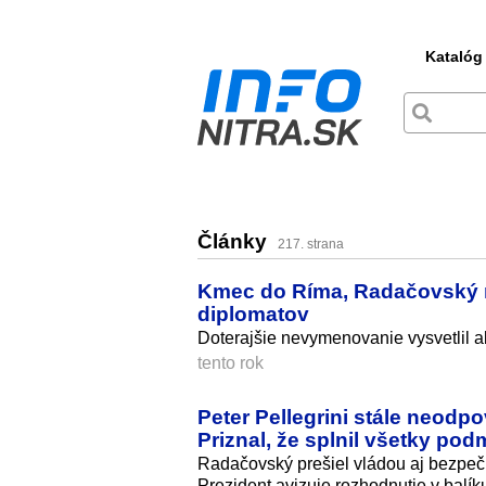
Katalóg
Články
217. strana
Kmec do Ríma, Radačovský n
diplomatov
Doterajšie nevymenovanie vysvetlil a
tento rok
Peter Pellegrini stále neod
Priznal, že splnil všetky po
Radačovský prešiel vládou aj bezpečn
Prezident avizuje rozhodnutie v balík