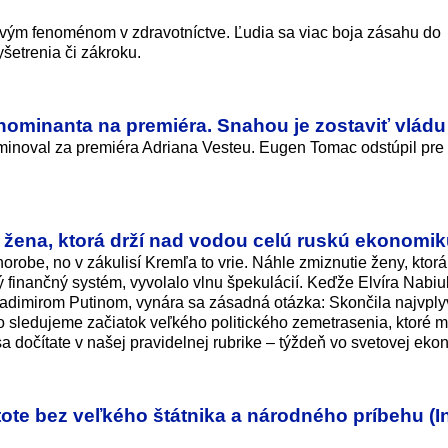
ovým fenoménom v zdravotníctve. Ľudia sa viac boja zásahu do
šetrenia či zákroku.
ominanta na premiéra. Snahou je zostaviť vládu
inoval za premiéra Adriana Vesteu. Eugen Tomac odstúpil pre
 žena, ktorá drží nad vodou celú ruskú ekonomi
orobe, no v zákulisí Kremľa to vrie. Náhle zmiznutie ženy, ktorá
 finančný systém, vyvolalo vlnu špekulácií. Keďže Elvíra Nabiul
 Vladimirom Putinom, vynára sa zásadná otázka: Skončila najvply
o sledujeme začiatok veľkého politického zemetrasenia, ktoré 
 sa dočítate v našej pravidelnej rubrike – týždeň vo svetovej eko
ote bez veľkého štátnika a národného príbehu (I