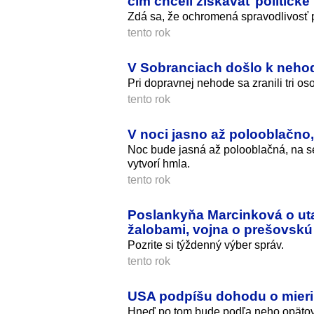
čím chceli získavať politick
Zdá sa, že ochromená spravodlivosť p
tento rok
V Sobranciach došlo k nehod
Pri dopravnej nehode sa zranili tri os
tento rok
V noci jasno až polooblačno
Noc bude jasná až polooblačná, na s
vytvorí hmla.
tento rok
Poslankyňa Marcinková o uta
žalobami, vojna o prešovskú
Pozrite si týždenný výber správ.
tento rok
USA podpíšu dohodu o mieri
Hneď po tom bude podľa neho opätovn