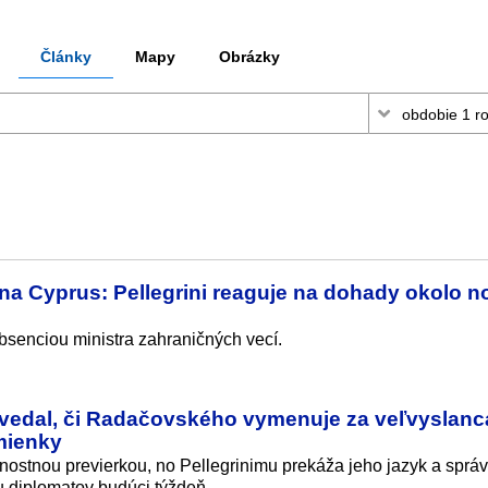
Články
Mapy
Obrázky
a Cyprus: Pellegrini reaguje na dohady okolo 
bsenciou ministra zahraničných vecí.
povedal, či Radačovského vymenuje za veľvyslanc
dmienky
ostnou previerkou, no Pellegrinimu prekáža jeho jazyk a správ
u diplomatov budúci týždeň.