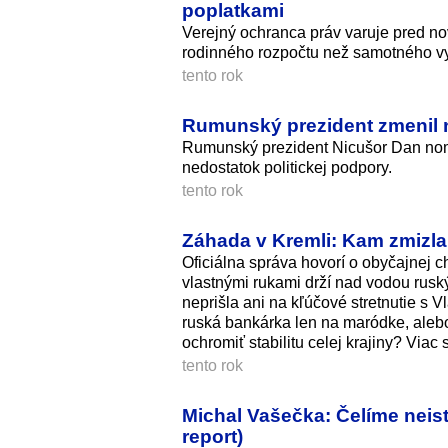
poplatkami
Verejný ochranca práv varuje pred n
rodinného rozpočtu než samotného vy
tento rok
Rumunský prezident zmenil n
Rumunský prezident Nicušor Dan nom
nedostatok politickej podpory.
tento rok
Záhada v Kremli: Kam zmizla
Oficiálna správa hovorí o obyčajnej ch
vlastnými rukami drží nad vodou ruský
neprišla ani na kľúčové stretnutie s
ruská bankárka len na maródke, aleb
ochromiť stabilitu celej krajiny? Viac
tento rok
Michal Vašečka: Čelíme neist
report)