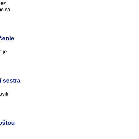
bez
me sa
čenie
n je
í sestra
vili
poštou