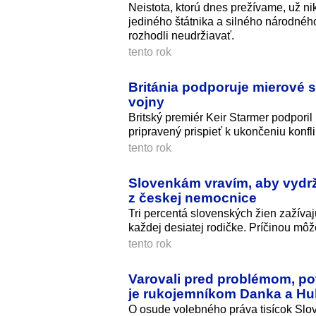
Neistota, ktorú dnes prežívame, už n
jediného štátnika a silného národnéh
rozhodli neudržiavať.
tento rok
Británia podporuje mierové s
vojny
Britský premiér Keir Starmer podporil
pripravený prispieť k ukončeniu konfli
tento rok
Slovenkám vravím, aby vydržal
z českej nemocnice
Tri percentá slovenských žien zažíva
každej desiatej rodičke. Príčinou môže
tento rok
Varovali pred problémom, po
je rukojemníkom Danka a Hu
O osude volebného práva tisícok Slová