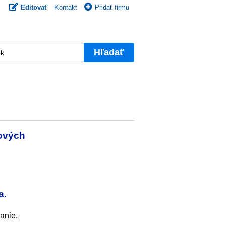
Editovať
Kontakt
Pridať firmu
Hľadať
nových
a.
anie.