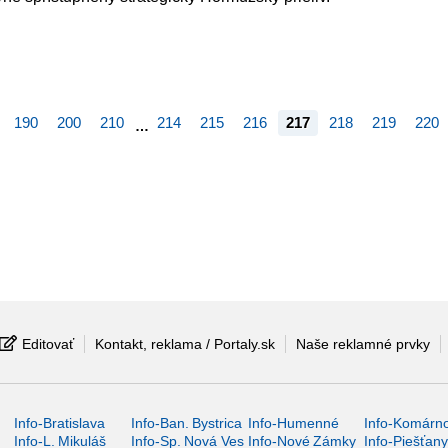
190
200
210
214
215
216
217
218
219
220
…
Editovať
Kontakt, reklama / Portaly.sk
Naše reklamné prvky
Info-Bratislava
Info-Ban. Bystrica
Info-Humenné
Info-Komárn
Info-L. Mikuláš
Info-Sp. Nová Ves
Info-Nové Zámky
Info-Piešťan