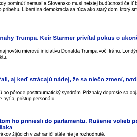
ikdy pominúť nemusí a Slovensko musí neistej budúcnosti čeliť 
o príbehu. Liberálna demokracia sa rúca ako starý dom, ktorý s
nahy Trumpa. Keir Starmer privítal pokus o ukon
 najnovšiu mierovú iniciatívu Donalda Trumpa voči Iránu. Londý
ktu.
i, aj keď strácajú nádej, že sa niečo zmení, tvrd
jú po pôrode posttraumatický syndróm. Príznaky depresie sa obja
 byť aj prístup personálu.
tom ho priniesli do parlamentu. Rušenie volieb 
liaka
kov žijúcich v zahraničí stále nie je rozhodnuté.