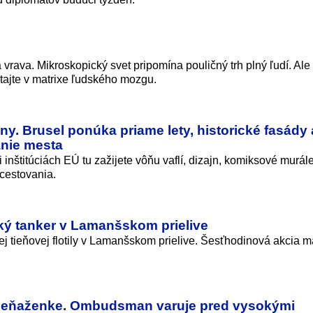
vrava. Mikroskopický svet pripomína pouličný trh plný ľudí. Ale
itajte v matrixe ľudského mozgu.
ny. Brusel ponúka priame lety, historické fasády 
nie mesta
i inštitúciách EÚ tu zažijete vôňu vaflí, dizajn, komiksové murále
cestovania.
ský tanker v Lamanšskom prielive
kej tieňovej flotily v Lamanšskom prielive. Šesťhodinová akcia m
i peňaženke. Ombudsman varuje pred vysokými