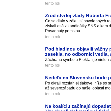
tento rok
Zrod štvrtej vlády Roberta F
Čo sa dialo v zákulisí povolebných ro
získali esá z kandidátky SNS a kam 
Posadnutý pomstou.
tento rok
Pod hladinou objavili vážny 
zasekla, no odborníci vedia,
Záchrana symbolu Piešťan je nielen d
tento rok
Nedeľa na Slovensku bude p
Po okraji rozsiahlej tlakovej níže 
až severozápadu do našej oblasti mo
tento rok
Na koalíciu začínajú dopadať 