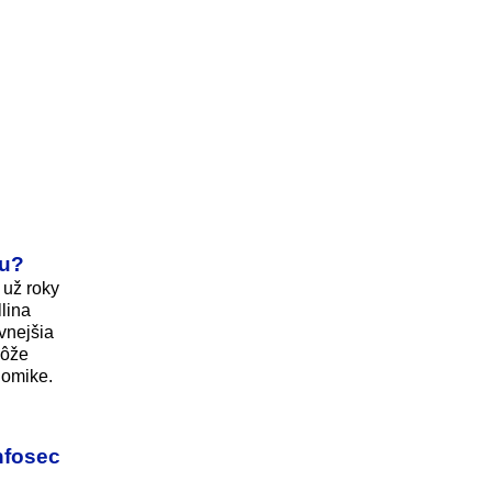
ku?
 už roky
lina
vnejšia
môže
nomike.
nfosec