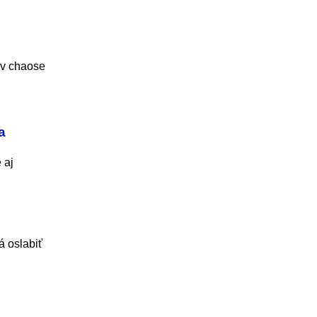
 v chaose
a
 aj
á oslabiť