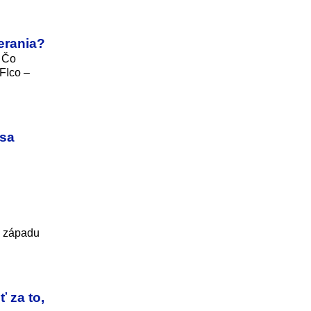
erania?
? Čo
FIco –
 sa
d západu
ť za to,