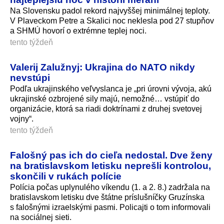
Na Slovensku padol rekord najvyššej minimálnej teploty.
V Plaveckom Petre a Skalici noc neklesla pod 27 stupňov
a SHMÚ hovorí o extrémne teplej noci.
tento týždeň
Valerij Zalužnyj: Ukrajina do NATO nikdy
nevstúpi
Podľa ukrajinského veľvyslanca je „pri úrovni vývoja, akú
ukrajinské ozbrojené sily majú, nemožné… vstúpiť do
organizácie, ktorá sa riadi doktrínami z druhej svetovej
vojny“.
tento týždeň
Falošný pas ich do cieľa nedostal. Dve ženy
na bratislavskom letisku neprešli kontrolou,
skončili v rukách polície
Polícia počas uplynulého víkendu (1. a 2. 8.) zadržala na
bratislavskom letisku dve štátne príslušníčky Gruzínska
s falošnými izraelskými pasmi. Policajti o tom informovali
na sociálnej sieti.