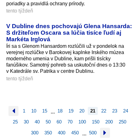
poriadky a pravidlá ochrany prírody.
tento týždeň
V Dubline dnes pochovajú Glena Hansarda:
S držiteľom Oscara sa lúčia tisíce ľudí aj
Markéta Irglová
Íri sa s Glenom Hansardom rozlúčili už v pondelok na
verejnej rozlúčke v Barokovej kaplnke Irského múzea
moderného umenia v Dubline, kam prišli tisícky
fanúšikov. Samotný pohreb sa uskutoční dnes o 13:30
v Katedrále sv. Patrika v centre Dublinu.
tento týždeň
1
10
15
18
19
20
21
22
23
24
…
25
30
40
50
60
70
100
150
200
250
300
350
400
450
500
…