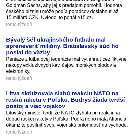
Goldman Sachs, aby jej s predajom pomohli. Hodnota
českého biznisu môže podľa poradcov dosiahnuť až
15 miliárd CZK. Uviedol to portál e15.cz.
tento týždeň
Bývalý šéf ukrajinského futbalu mal
spreneveriť milióny. Bratislavský súd ho
poslal do väzby
Peniaze z futbalovej federácie mal vytiahnuť cez fiktívne
nákupy exkluzívnych káv, čajov, morských plodov a
elektroniky.
tento týždeň
Litva skritizovala slabú reakciu NATO na
ruskú raketu v Poľsku. Budrys žiada tvrdší
postoj a viac vojakov
Litovský minister tvrdí, že NATO zlyhalo pri reakcii na
dopad ruskej rakety v Poľsku. Podľa neho mala Aliancia
okamžite posilniť svoju vojenskú prítomnosť na východe.
tento týždeň