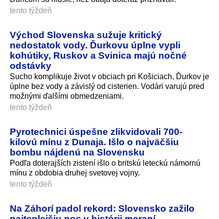
tento týždeň
Východ Slovenska sužuje kritický
nedostatok vody. Ďurkovu úplne vypli
kohútiky, Ruskov a Svinica majú nočné
odstávky
Sucho komplikuje život v obciach pri Košiciach, Ďurkov je
úplne bez vody a závislý od cisterien. Vodári varujú pred
možnými ďalšími obmedzeniami.
tento týždeň
Pyrotechnici úspešne zlikvidovali 700-
kilovú mínu z Dunaja. Išlo o najväčšiu
bombu nájdenú na Slovensku
Podľa doterajších zistení išlo o britskú leteckú námornú
mínu z obdobia druhej svetovej vojny.
tento týždeň
Na Záhorí padol rekord: Slovensko zažilo
najteplejšiu noc v histórii meraní