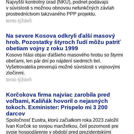
Najvyšší kontrolný úrad (NKÚ), podnet podávajú
v súvislosti s možnou obnovou nefunkčných závlah
prostredníctvom takzvaného PPP projektu.
tento týždeň
Na severe Kosova odkryli ďalší masový
hrob. Pozostatky štyroch ľudí môžu patriť
obetiam vojny z roku 1999
Kosovo hlási objav ďalšieho masového hrobu so štyrmi
obeťami, len pár dní po nájdení siedmich tiel.
Vyšetrovatelia preverujú možné súvislosti s vojnovými
zločinmi.
tento týždeň
Korčokova firma najviac zarobila pred
voľbami, Kaliňák hovoril o nejasných
tokoch. Exminister: Prispelo mi 3 200
darcov
Spoločnosť Eustra, ktorú začiatkom roka 2023 založil
Ivan Korčok so svojou manželkou, čelí pozornosti pre
svoje hospodárenie v období pred prezidentskými