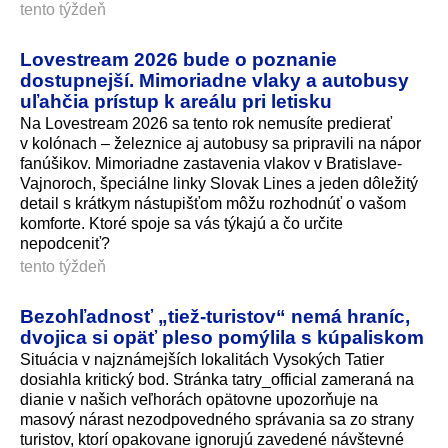
tento týždeň
Lovestream 2026 bude o poznanie
dostupnejší. Mimoriadne vlaky a autobusy
uľahčia prístup k areálu pri letisku
Na Lovestream 2026 sa tento rok nemusíte predierať
v kolónach – železnice aj autobusy sa pripravili na nápor
fanúšikov. Mimoriadne zastavenia vlakov v Bratislave-
Vajnoroch, špeciálne linky Slovak Lines a jeden dôležitý
detail s krátkym nástupišťom môžu rozhodnúť o vašom
komforte. Ktoré spoje sa vás týkajú a čo určite
nepodceniť?
tento týždeň
Bezohľadnosť „tiež-turistov“ nemá hraníc,
dvojica si opäť pleso pomýlila s kúpaliskom
Situácia v najznámejších lokalitách Vysokých Tatier
dosiahla kritický bod. Stránka tatry_official zameraná na
dianie v našich veľhorách opätovne upozorňuje na
masový nárast nezodpovedného správania sa zo strany
turistov, ktorí opakovane ignorujú zavedené návštevné