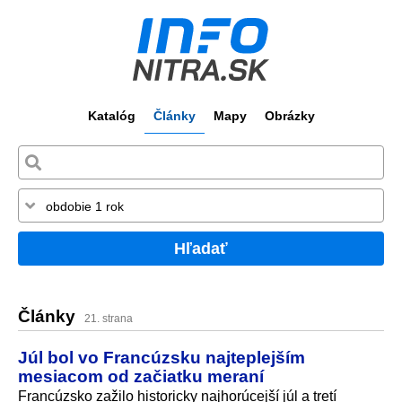
Katalóg
Články
Mapy
Obrázky
Hľadať
Články
21. strana
Júl bol vo Francúzsku najteplejším
mesiacom od začiatku meraní
Francúzsko zažilo historicky najhorúcejší júl a tretí