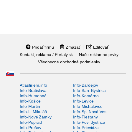
Pridať firmu
Zmazať
Editovať
Kontakt, reklama / Portaly.sk
Naše reklamné prvky
Všeobecné obchodné podmienky
Atlasfiriem.info
Info-Bardejov
Info-Bratislava
Info-Ban. Bystrica
Info-Humenné
Info-Komárno
Info-Košice
Info-Levice
Info-Martin
Info-Michalovce
Info-L. Mikuláš
Info-Sp. Nová Ves
Info-Nové Zámky
Info-Piešťany
Info-Poprad
Info-Pov. Bystrica
Info-Prešov
Info-Prievidza