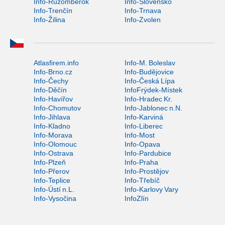
Info-Ružomberok
Info-Slovensko
Info-Trenčín
Info-Trnava
Info-Žilina
Info-Zvolen
Atlasfirem.info
Info-M. Boleslav
Info-Brno.cz
Info-Budějovice
Info-Čechy
Info-Česká Lípa
Info-Děčín
InfoFrýdek-Místek
Info-Havířov
Info-Hradec Kr.
Info-Chomutov
Info-Jablonec n.N.
Info-Jihlava
Info-Karviná
Info-Kladno
Info-Liberec
Info-Morava
Info-Most
Info-Olomouc
Info-Opava
Info-Ostrava
Info-Pardubice
Info-Plzeň
Info-Praha
Info-Přerov
Info-Prostějov
Info-Teplice
Info-Třebíč
Info-Ústí n.L.
Info-Karlovy Vary
Info-Vysočina
InfoZlín