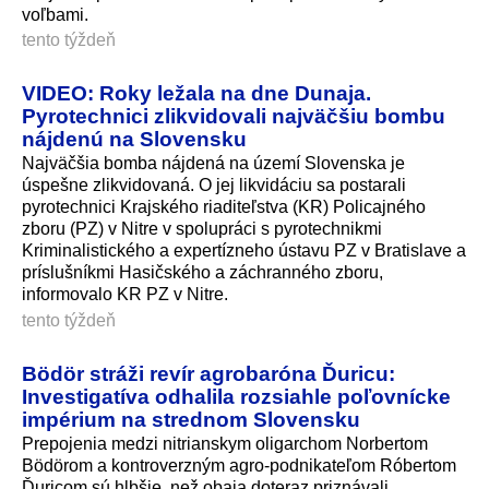
voľbami.
tento týždeň
VIDEO: Roky ležala na dne Dunaja.
Pyrotechnici zlikvidovali najväčšiu bombu
nájdenú na Slovensku
Najväčšia bomba nájdená na území Slovenska je
úspešne zlikvidovaná. O jej likvidáciu sa postarali
pyrotechnici Krajského riaditeľstva (KR) Policajného
zboru (PZ) v Nitre v spolupráci s pyrotechnikmi
Kriminalistického a expertízneho ústavu PZ v Bratislave a
príslušníkmi Hasičského a záchranného zboru,
informovalo KR PZ v Nitre.
tento týždeň
Bödör stráži revír agrobaróna Ďuricu:
Investigatíva odhalila rozsiahle poľovnícke
impérium na strednom Slovensku
Prepojenia medzi nitrianskym oligarchom Norbertom
Bödörom a kontroverzným agro-podnikateľom Róbertom
Ďuricom sú hlbšie, než obaja doteraz priznávali.