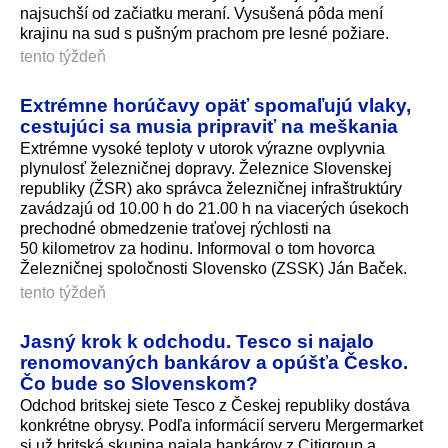
najsuchší od začiatku meraní. Vysušená pôda mení
krajinu na sud s pušným prachom pre lesné požiare.
tento týždeň
Extrémne horúčavy opäť spomaľujú vlaky,
cestujúci sa musia pripraviť na meškania
Extrémne vysoké teploty v utorok výrazne ovplyvnia
plynulosť železničnej dopravy. Železnice Slovenskej
republiky (ŽSR) ako správca železničnej infraštruktúry
zavádzajú od 10.00 h do 21.00 h na viacerých úsekoch
prechodné obmedzenie traťovej rýchlosti na
50 kilometrov za hodinu. Informoval o tom hovorca
Železničnej spoločnosti Slovensko (ZSSK) Ján Baček.
tento týždeň
Jasný krok k odchodu. Tesco si najalo
renomovaných bankárov a opúšťa Česko.
Čo bude so Slovenskom?
Odchod britskej siete Tesco z Českej republiky dostáva
konkrétne obrysy. Podľa informácií serveru Mergermarket
si už britská skupina najala bankárov z Citigroup a