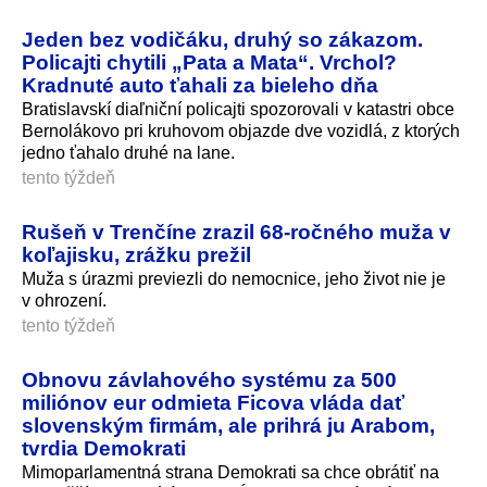
Jeden bez vodičáku, druhý so zákazom.
Policajti chytili „Pata a Mata“. Vrchol?
Kradnuté auto ťahali za bieleho dňa
Bratislavskí diaľniční policajti spozorovali v katastri obce
Bernolákovo pri kruhovom objazde dve vozidlá, z ktorých
jedno ťahalo druhé na lane.
tento týždeň
Rušeň v Trenčíne zrazil 68-ročného muža v
koľajisku, zrážku prežil
Muža s úrazmi previezli do nemocnice, jeho život nie je
v ohrození.
tento týždeň
Obnovu závlahového systému za 500
miliónov eur odmieta Ficova vláda dať
slovenským firmám, ale prihrá ju Arabom,
tvrdia Demokrati
Mimoparlamentná strana Demokrati sa chce obrátiť na